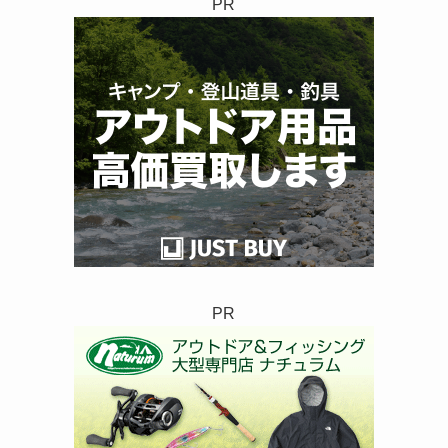
リ
PR
ー
PR