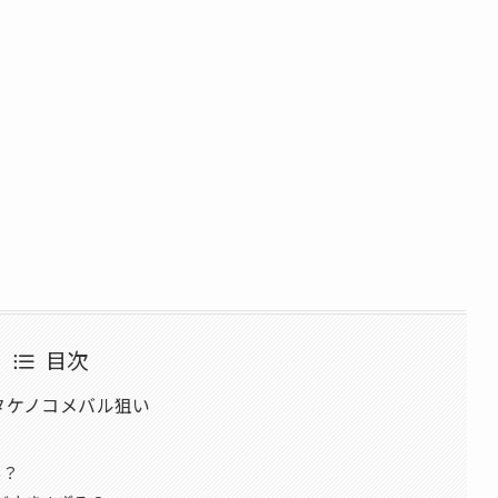
目次
タケノコメバル狙い
い？