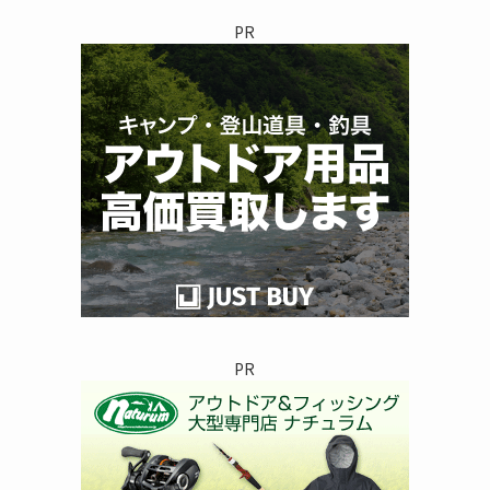
リ
PR
ー
PR