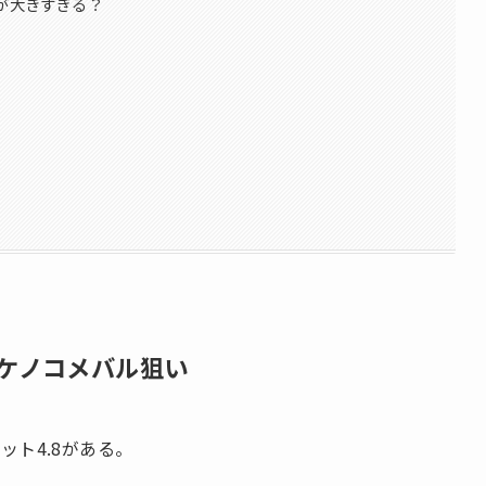
8が大きすぎる？
タケノコメバル狙い
ト4.8がある。