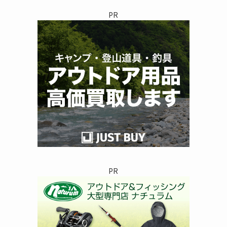
リ
PR
ー
PR