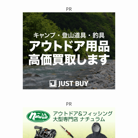
リ
PR
ー
PR